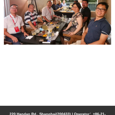
220 Handan Rd., Shanghai(200433) | Operator：+86-21-